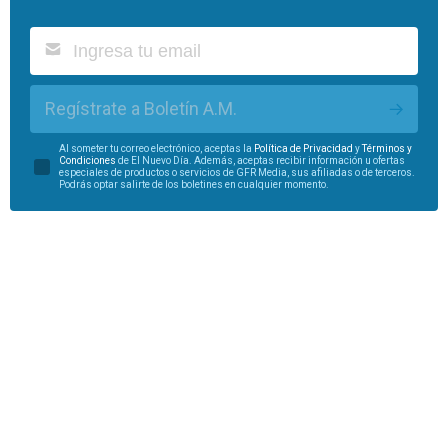
Regístrate a Boletín A.M.
Al someter tu correo electrónico, aceptas la
Política de Privacidad
y
Términos y
Condiciones
de El Nuevo Día. Además, aceptas recibir información u ofertas
especiales de productos o servicios de GFR Media, sus afiliadas o de terceros.
Podrás optar salirte de los boletines en cualquier momento.