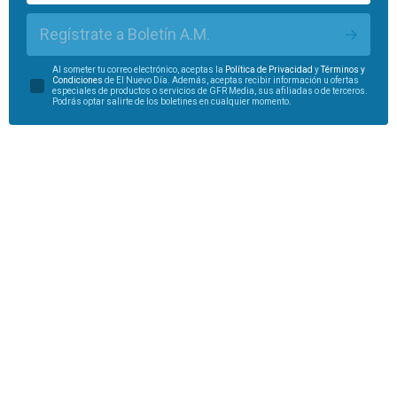
Regístrate a Boletín A.M.
Al someter tu correo electrónico, aceptas la
Política de Privacidad
y
Términos y
Condiciones
de El Nuevo Día. Además, aceptas recibir información u ofertas
especiales de productos o servicios de GFR Media, sus afiliadas o de terceros.
Podrás optar salirte de los boletines en cualquier momento.