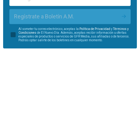
Regístrate a Boletín A.M.
Al someter tu correo electrónico, aceptas la
Política de Privacidad
y
Términos y
Condiciones
de El Nuevo Día. Además, aceptas recibir información u ofertas
especiales de productos o servicios de GFR Media, sus afiliadas o de terceros.
Podrás optar salirte de los boletines en cualquier momento.