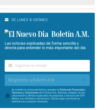
DE LUNES A VIERNES
Boletín A.M.
Las noticias explicadas de forma sencilla y
directa para entender lo más importante del día.
Regístrate a Boletín A.M.
Al someter tu correo electrónico, aceptas la
Política de Privacidad
y
Términos y Condiciones
de El Nuevo Día. Además, aceptas recibir
información u ofertas especiales de productos o servicios de GFR
Media, sus afiliadas o de terceros. Podrás optar salirte de los
boletines en cualquier momento.