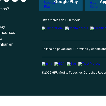
Google Play
Ap
omos?
s
Otras marcas de GFR Media
 hoy
oncursos
io
nfiar en
Política de privacidad
Términos y condicion
©
2026
GFR Media, Todos los Derechos Rese