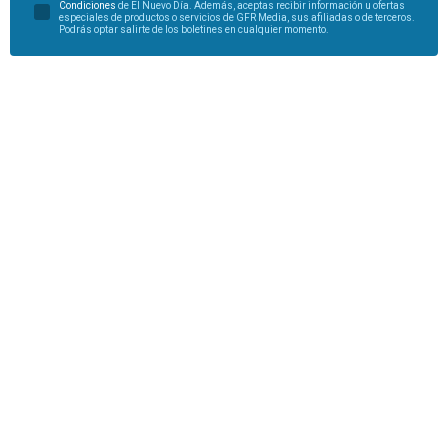
Condiciones
de El Nuevo Día. Además, aceptas recibir información u ofertas
especiales de productos o servicios de GFR Media, sus afiliadas o de terceros.
Podrás optar salirte de los boletines en cualquier momento.