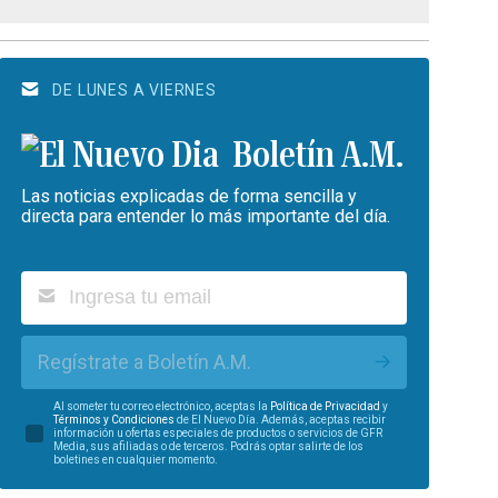
DE LUNES A VIERNES
Boletín A.M.
Las noticias explicadas de forma sencilla y
directa para entender lo más importante del día.
Regístrate a Boletín A.M.
Al someter tu correo electrónico, aceptas la
Política de Privacidad
y
Términos y Condiciones
de El Nuevo Día. Además, aceptas recibir
información u ofertas especiales de productos o servicios de GFR
Media, sus afiliadas o de terceros. Podrás optar salirte de los
boletines en cualquier momento.