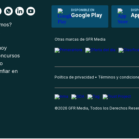
DISPONIBLE EN
DISP
Google Play
Ap
omos?
s
Otras marcas de GFR Media
 hoy
oncursos
io
nfiar en
Política de privacidad
Términos y condicion
©
2026
GFR Media, Todos los Derechos Rese