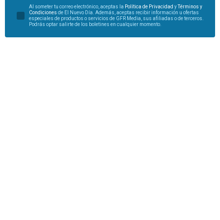
Al someter tu correo electrónico, aceptas la
Política de Privacidad
y
Términos y
Condiciones
de El Nuevo Día. Además, aceptas recibir información u ofertas
especiales de productos o servicios de GFR Media, sus afiliadas o de terceros.
Podrás optar salirte de los boletines en cualquier momento.