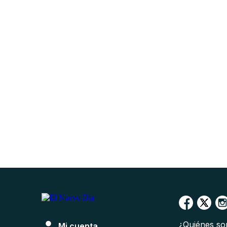
¿Quiénes s
Mi cuenta