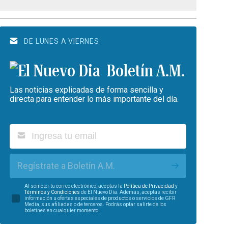
DE LUNES A VIERNES
Boletín A.M.
Las noticias explicadas de forma sencilla y
directa para entender lo más importante del día.
Regístrate a Boletín A.M.
Al someter tu correo electrónico, aceptas la
Política de Privacidad
y
Términos y Condiciones
de El Nuevo Día. Además, aceptas recibir
información u ofertas especiales de productos o servicios de GFR
Media, sus afiliadas o de terceros. Podrás optar salirte de los
boletines en cualquier momento.