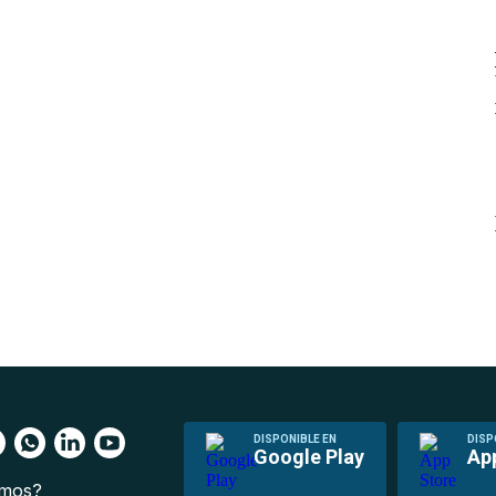
DISPONIBLE EN
DISP
Google Play
Ap
omos?