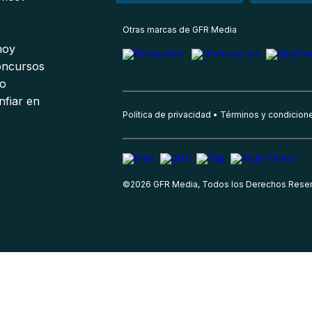
s
Otras marcas de GFR Media
 hoy
oncursos
io
nfiar en
Política de privacidad
Términos y condicion
©
2026
GFR Media, Todos los Derechos Rese