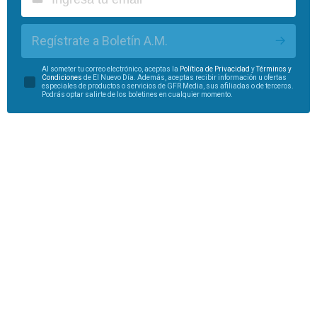
Regístrate a Boletín A.M.
Al someter tu correo electrónico, aceptas la
Política de Privacidad
y
Términos y
Condiciones
de El Nuevo Día. Además, aceptas recibir información u ofertas
especiales de productos o servicios de GFR Media, sus afiliadas o de terceros.
Podrás optar salirte de los boletines en cualquier momento.