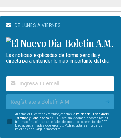
DE LUNES A VIERNES
Boletín A.M.
Las noticias explicadas de forma sencilla y
directa para entender lo más importante del día.
Regístrate a Boletín A.M.
Al someter tu correo electrónico, aceptas la
Política de Privacidad
y
Términos y Condiciones
de El Nuevo Día. Además, aceptas recibir
información u ofertas especiales de productos o servicios de GFR
Media, sus afiliadas o de terceros. Podrás optar salirte de los
boletines en cualquier momento.