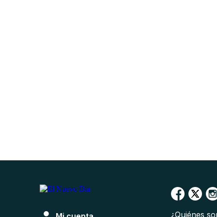
¿Quiénes s
Mi cuenta