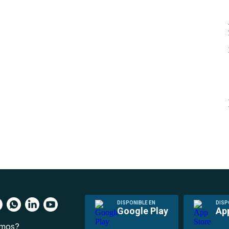
DISPONIBLE EN
DISP
Google Play
Ap
omos?