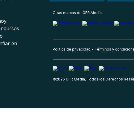
s
Otras marcas de GFR Media
 hoy
oncursos
io
nfiar en
Política de privacidad
Términos y condicion
©
2026
GFR Media, Todos los Derechos Rese