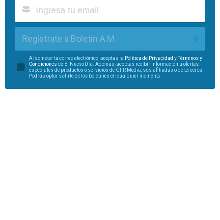
Regístrate a Boletín A.M.
Al someter tu correo electrónico, aceptas la
Política de Privacidad
y
Términos y
Condiciones
de El Nuevo Día. Además, aceptas recibir información u ofertas
especiales de productos o servicios de GFR Media, sus afiliadas o de terceros.
Podrás optar salirte de los boletines en cualquier momento.