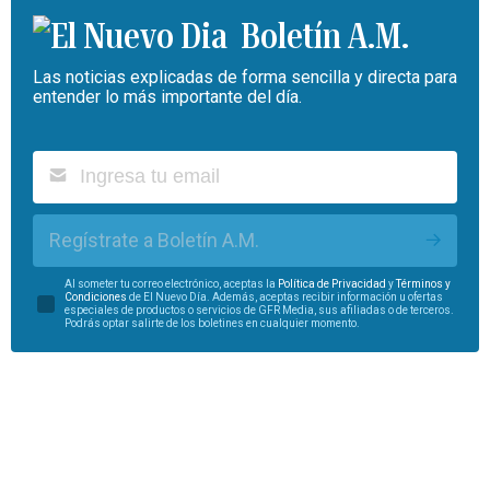
Boletín A.M.
Las noticias explicadas de forma sencilla y directa para
entender lo más importante del día.
Regístrate a Boletín A.M.
Al someter tu correo electrónico, aceptas la
Política de Privacidad
y
Términos y
Condiciones
de El Nuevo Día. Además, aceptas recibir información u ofertas
especiales de productos o servicios de GFR Media, sus afiliadas o de terceros.
Podrás optar salirte de los boletines en cualquier momento.