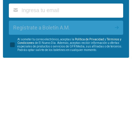
Regístrate a Boletín A.M.
Al someter tu correo electrónico, aceptas la
Política de Privacidad
y
Términos y
Condiciones
de El Nuevo Día. Además, aceptas recibir información u ofertas
especiales de productos o servicios de GFR Media, sus afiliadas o de terceros.
Podrás optar salirte de los boletines en cualquier momento.