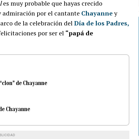
l
es muy probable que hayas crecido
y admiración por el cantante
Chayanne
y
arco de la celebración del
Día de los Padres
,
felicitaciones por ser el
“papá de
l “clon” de Chayanne
e de Chayanne
BLICIDAD