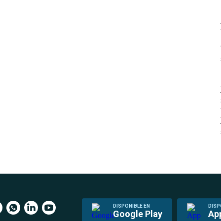
DISPONIBLE EN
DISP
Google Play
Ap