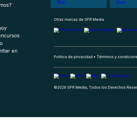
omos?
s
Otras marcas de GFR Media
 hoy
oncursos
io
nfiar en
Política de privacidad
Términos y condicion
©
2026
GFR Media, Todos los Derechos Rese