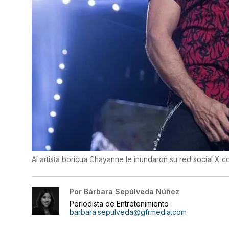
Al artista boricua Chayanne le inundaron su red social X 
Por
Bárbara Sepúlveda Núñez
Periodista de Entretenimiento
barbara.sepulveda@gfrmedia.com