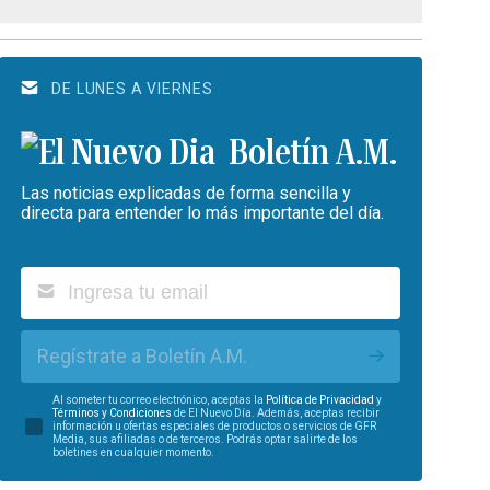
DE LUNES A VIERNES
Boletín A.M.
Las noticias explicadas de forma sencilla y
directa para entender lo más importante del día.
Regístrate a Boletín A.M.
Al someter tu correo electrónico, aceptas la
Política de Privacidad
y
Términos y Condiciones
de El Nuevo Día. Además, aceptas recibir
información u ofertas especiales de productos o servicios de GFR
Media, sus afiliadas o de terceros. Podrás optar salirte de los
boletines en cualquier momento.