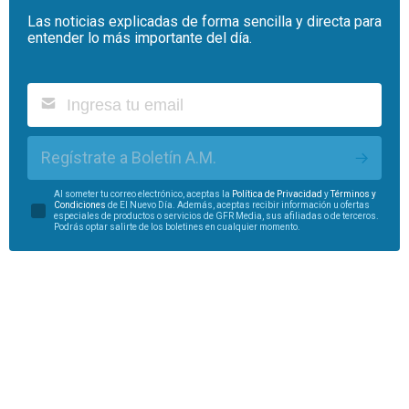
Las noticias explicadas de forma sencilla y directa para
entender lo más importante del día.
Regístrate a Boletín A.M.
Al someter tu correo electrónico, aceptas la
Política de Privacidad
y
Términos y
Condiciones
de El Nuevo Día. Además, aceptas recibir información u ofertas
especiales de productos o servicios de GFR Media, sus afiliadas o de terceros.
Podrás optar salirte de los boletines en cualquier momento.