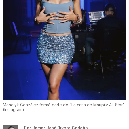
Manelyk González formó parte de "La casa de Maripily All-Star".
(
Instagram
)
Por
Jomar José Rivera Cedeño