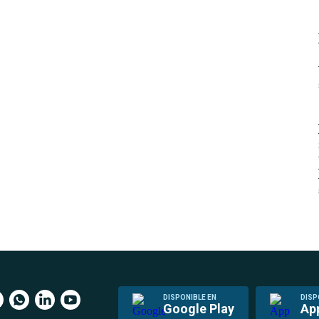
DISPONIBLE EN
DISP
Google Play
Ap