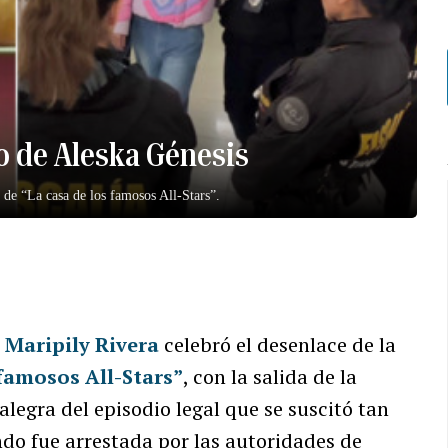
to de Aleska Génesis
de “La casa de los famosos All-Stars”.
a
Maripily Rivera
celebró el desenlace de la
 famosos All-Stars”
, con la salida de la
 alegra del episodio legal que se suscitó tan
do fue arrestada por las autoridades de