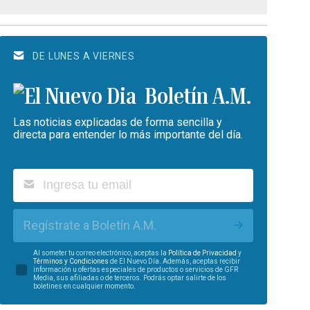
DE LUNES A VIERNES
Boletín A.M.
Las noticias explicadas de forma sencilla y
directa para entender lo más importante del día.
Regístrate a Boletín A.M.
Al someter tu correo electrónico, aceptas la
Política de Privacidad
y
Términos y Condiciones
de El Nuevo Día. Además, aceptas recibir
información u ofertas especiales de productos o servicios de GFR
Media, sus afiliadas o de terceros. Podrás optar salirte de los
boletines en cualquier momento.