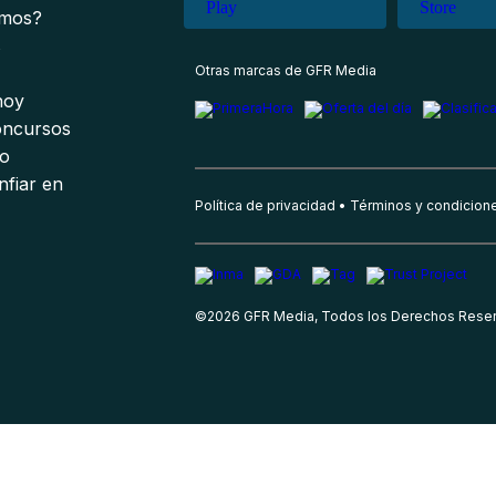
omos?
s
Otras marcas de GFR Media
 hoy
oncursos
io
nfiar en
Política de privacidad
Términos y condicion
©
2026
GFR Media, Todos los Derechos Rese