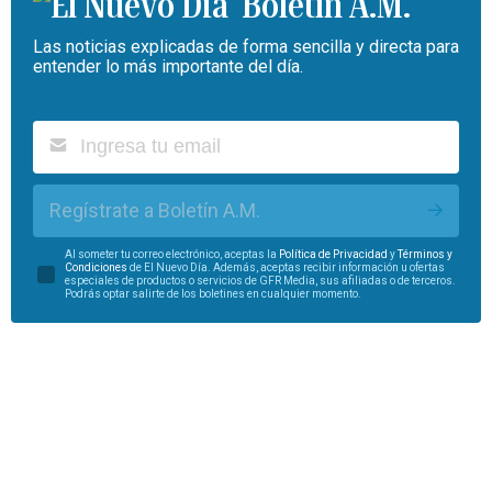
Boletín A.M.
Las noticias explicadas de forma sencilla y directa para
entender lo más importante del día.
Regístrate a Boletín A.M.
Al someter tu correo electrónico, aceptas la
Política de Privacidad
y
Términos y
Condiciones
de El Nuevo Día. Además, aceptas recibir información u ofertas
especiales de productos o servicios de GFR Media, sus afiliadas o de terceros.
Podrás optar salirte de los boletines en cualquier momento.