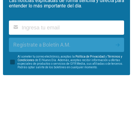
Las noticias explicadas de forma sencilla y directa para
entender lo más importante del día.
Regístrate a Boletín A.M.
Al someter tu correo electrónico, aceptas la
Política de Privacidad
y
Términos y
Condiciones
de El Nuevo Día. Además, aceptas recibir información u ofertas
especiales de productos o servicios de GFR Media, sus afiliadas o de terceros.
Podrás optar salirte de los boletines en cualquier momento.