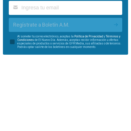
Regístrate a Boletín A.M.
Al someter tu correo electrónico, aceptas la
Política de Privacidad
y
Términos y
Condiciones
de El Nuevo Día. Además, aceptas recibir información u ofertas
especiales de productos o servicios de GFR Media, sus afiliadas o de terceros.
Podrás optar salirte de los boletines en cualquier momento.