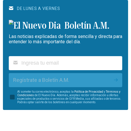
DE LUNES A VIERNES
Boletín A.M.
Las noticias explicadas de forma sencilla y directa para
entender lo más importante del día.
Regístrate a Boletín A.M.
Al someter tu correo electrónico, aceptas la
Política de Privacidad
y
Términos y
Condiciones
de El Nuevo Día. Además, aceptas recibir información u ofertas
especiales de productos o servicios de GFR Media, sus afiliadas o de terceros.
Podrás optar salirte de los boletines en cualquier momento.