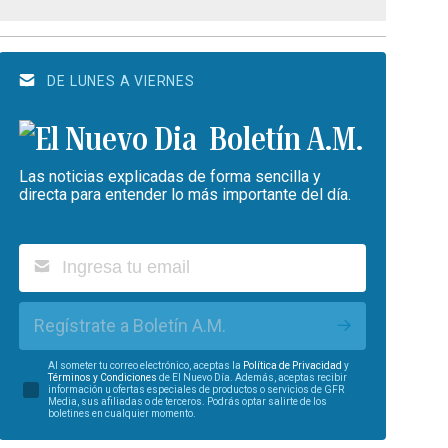
DE LUNES A VIERNES
Boletín A.M.
Las noticias explicadas de forma sencilla y
directa para entender lo más importante del día.
Regístrate a Boletín A.M.
Al someter tu correo electrónico, aceptas la
Política de Privacidad
y
Términos y Condiciones
de El Nuevo Día. Además, aceptas recibir
información u ofertas especiales de productos o servicios de GFR
Media, sus afiliadas o de terceros. Podrás optar salirte de los
boletines en cualquier momento.