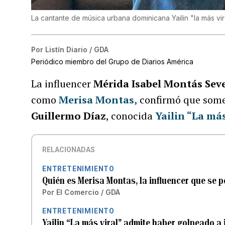
La cantante de música urbana dominicana Yailin "la más vir
Por
Listín Diario / GDA
Periódico miembro del Grupo de Diarios América
La influencer
Mérida Isabel Montás Sev
como
Merisa Montas
,
confirmó que somet
Guillermo Díaz
, conocida
Yailin “La más
RELACIONADAS
ENTRETENIMIENTO
Quién es Merisa Montas, la influencer que se p
Por
El Comercio / GDA
ENTRETENIMIENTO
Yailin “La más viral” admite haber golpeado a 