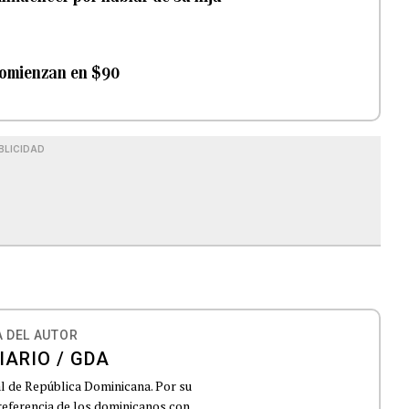
 comienzan en $90
BLICIDAD
 DEL AUTOR
IARIO / GDA
al de República Dominicana. Por su
 referencia de los dominicanos con