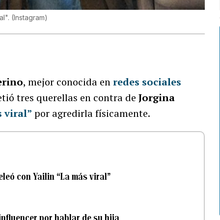
al".
(
Instagram
)
erino
, mejor conocida en
redes sociales
ió tres querellas en contra de
Jorgina
 viral”
por agredirla físicamente.
eleó con Yailin “La más viral”
influencer por hablar de su hija