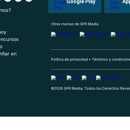
Google Play
Ap
omos?
s
Otras marcas de GFR Media
 hoy
oncursos
io
nfiar en
Política de privacidad
Términos y condicion
©
2026
GFR Media, Todos los Derechos Rese