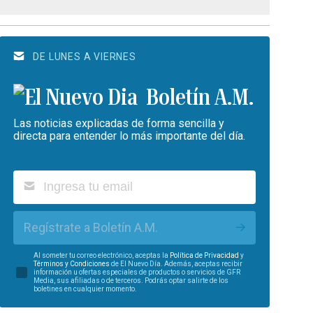
DE LUNES A VIERNES
Boletín A.M.
Las noticias explicadas de forma sencilla y
directa para entender lo más importante del día.
Regístrate a Boletín A.M.
Al someter tu correo electrónico, aceptas la
Política de Privacidad
y
Términos y Condiciones
de El Nuevo Día. Además, aceptas recibir
información u ofertas especiales de productos o servicios de GFR
Media, sus afiliadas o de terceros. Podrás optar salirte de los
boletines en cualquier momento.