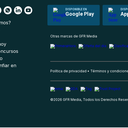
DISPONIBLE EN
DISP
Google Play
Ap
omos?
s
Otras marcas de GFR Media
 hoy
oncursos
io
nfiar en
Política de privacidad
Términos y condicion
©
2026
GFR Media, Todos los Derechos Rese