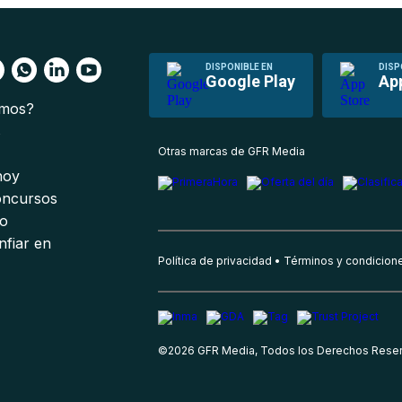
DISPONIBLE EN
DISP
Google Play
Ap
omos?
s
Otras marcas de GFR Media
 hoy
oncursos
io
nfiar en
Política de privacidad
Términos y condicion
©
2026
GFR Media, Todos los Derechos Rese