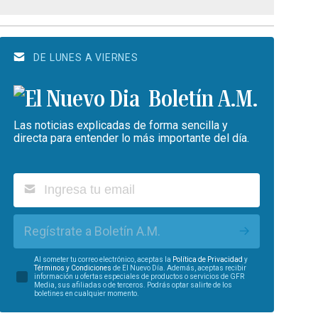
DE LUNES A VIERNES
Boletín A.M.
Las noticias explicadas de forma sencilla y
directa para entender lo más importante del día.
Regístrate a Boletín A.M.
Al someter tu correo electrónico, aceptas la
Política de Privacidad
y
Términos y Condiciones
de El Nuevo Día. Además, aceptas recibir
información u ofertas especiales de productos o servicios de GFR
Media, sus afiliadas o de terceros. Podrás optar salirte de los
boletines en cualquier momento.