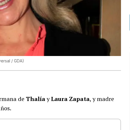
versal / GDA
)
hermana de
Thalía
y
Laura Zapata
, y madre
años.