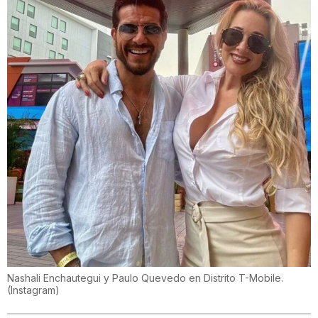
Nashali Enchautegui y Paulo Quevedo en Distrito T-Mobile.
(
Instagram
)