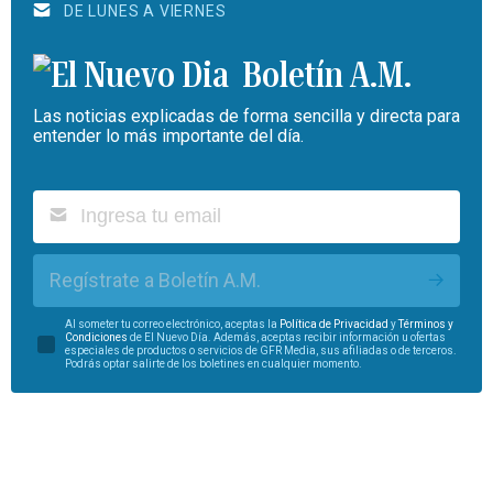
DE LUNES A VIERNES
Boletín A.M.
Las noticias explicadas de forma sencilla y directa para
entender lo más importante del día.
Regístrate a Boletín A.M.
Al someter tu correo electrónico, aceptas la
Política de Privacidad
y
Términos y
Condiciones
de El Nuevo Día. Además, aceptas recibir información u ofertas
especiales de productos o servicios de GFR Media, sus afiliadas o de terceros.
Podrás optar salirte de los boletines en cualquier momento.