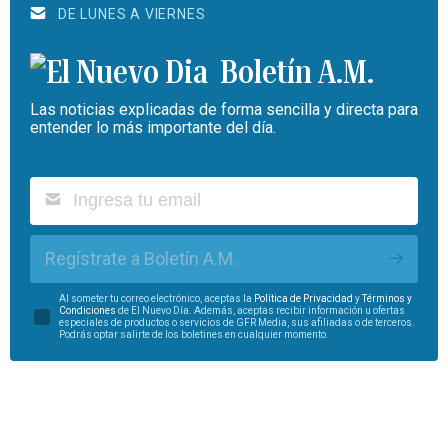
DE LUNES A VIERNES
Boletín A.M.
Las noticias explicadas de forma sencilla y directa para
entender lo más importante del día.
Regístrate a Boletín A.M.
Al someter tu correo electrónico, aceptas la
Política de Privacidad
y
Términos y
Condiciones
de El Nuevo Día. Además, aceptas recibir información u ofertas
especiales de productos o servicios de GFR Media, sus afiliadas o de terceros.
Podrás optar salirte de los boletines en cualquier momento.