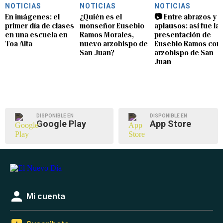
NOTICIAS
NOTICIAS
NOTICIAS
En imágenes: el
¿Quién es el
📷 Entre abrazos y
primer día de clases
monseñor Eusebio
aplausos: así fue la
en una escuela en
Ramos Morales,
presentación de
Toa Alta
nuevo arzobispo de
Eusebio Ramos com
San Juan?
arzobispo de San
Juan
DISPONIBLE EN
DISPONIBLE EN
Google Play
App Store
Mi cuenta