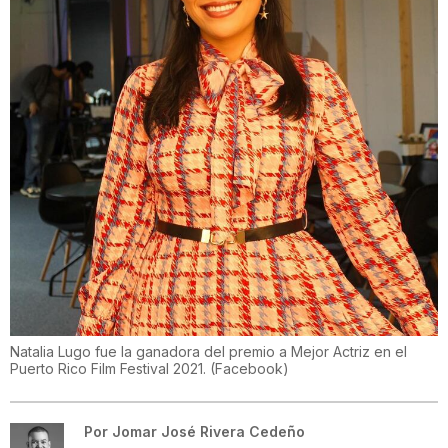
Natalia Lugo fue la ganadora del premio a Mejor Actriz en el
Puerto Rico Film Festival 2021.
(
Facebook
)
Por
Jomar José Rivera Cedeño