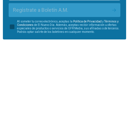
Regístrate a Boletín A.M.
Al someter tu correo electrónico, aceptas la
Política de Privacidad
y
Términos y
Condiciones
de El Nuevo Día. Además, aceptas recibir información u ofertas
especiales de productos o servicios de GFR Media, sus afiliadas o de terceros.
Podrás optar salirte de los boletines en cualquier momento.