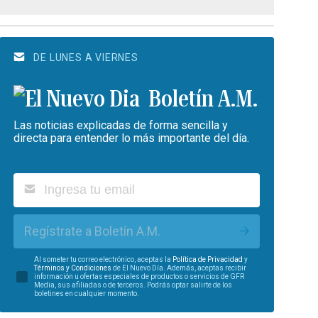
DE LUNES A VIERNES
Boletín A.M.
Las noticias explicadas de forma sencilla y
directa para entender lo más importante del día.
Regístrate a Boletín A.M.
Al someter tu correo electrónico, aceptas la
Política de Privacidad
y
Términos y Condiciones
de El Nuevo Día. Además, aceptas recibir
información u ofertas especiales de productos o servicios de GFR
Media, sus afiliadas o de terceros. Podrás optar salirte de los
boletines en cualquier momento.