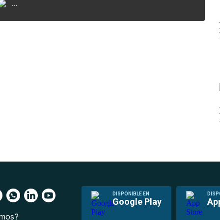
...
DISPONIBLE EN
DISP
Google Play
Ap
omos?