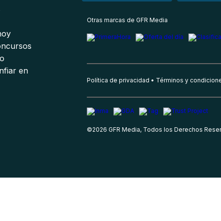
s
Otras marcas de GFR Media
 hoy
oncursos
io
nfiar en
Política de privacidad
Términos y condicion
©
2026
GFR Media, Todos los Derechos Rese