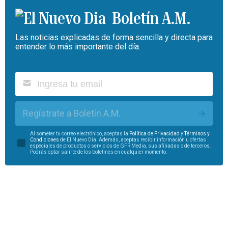
Boletín A.M.
Las noticias explicadas de forma sencilla y directa para
entender lo más importante del día.
Regístrate a Boletín A.M.
Al someter tu correo electrónico, aceptas la
Política de Privacidad
y
Términos y
Condiciones
de El Nuevo Día. Además, aceptas recibir información u ofertas
especiales de productos o servicios de GFR Media, sus afiliadas o de terceros.
Podrás optar salirte de los boletines en cualquier momento.