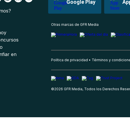
Google Play
Ap
omos?
s
Otras marcas de GFR Media
 hoy
oncursos
io
nfiar en
Política de privacidad
Términos y condicion
©
2026
GFR Media, Todos los Derechos Rese