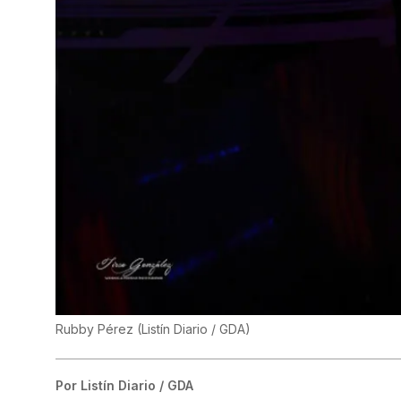
Rubby Pérez
(
Listín Diario / GDA
)
Por
Listín Diario / GDA