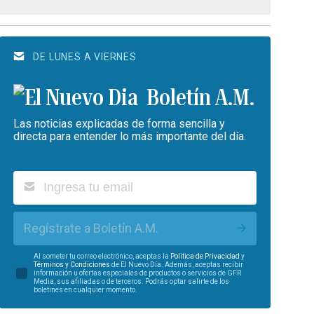
DE LUNES A VIERNES
Boletín A.M.
Las noticias explicadas de forma sencilla y
directa para entender lo más importante del día.
Regístrate a Boletín A.M.
Al someter tu correo electrónico, aceptas la
Política de Privacidad
y
Términos y Condiciones
de El Nuevo Día. Además, aceptas recibir
información u ofertas especiales de productos o servicios de GFR
Media, sus afiliadas o de terceros. Podrás optar salirte de los
boletines en cualquier momento.