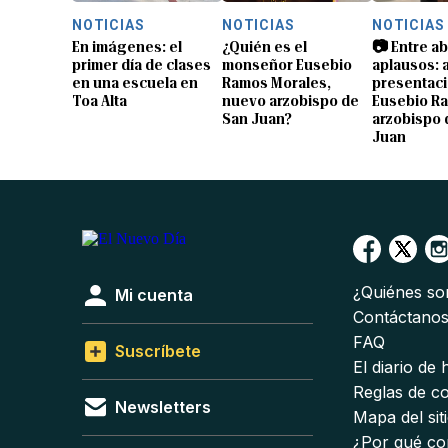
NOTICIAS
NOTICIAS
NOTICIAS
En imágenes: el
¿Quién es el
📷 Entre a
primer día de clases
monseñor Eusebio
aplausos: a
en una escuela en
Ramos Morales,
presentaci
Toa Alta
nuevo arzobispo de
Eusebio R
San Juan?
arzobispo 
Juan
¿Quiénes s
Mi cuenta
Contáctano
FAQ
Suscríbete
El diario de
Reglas de c
Newsletters
Mapa del sit
¿Por qué co