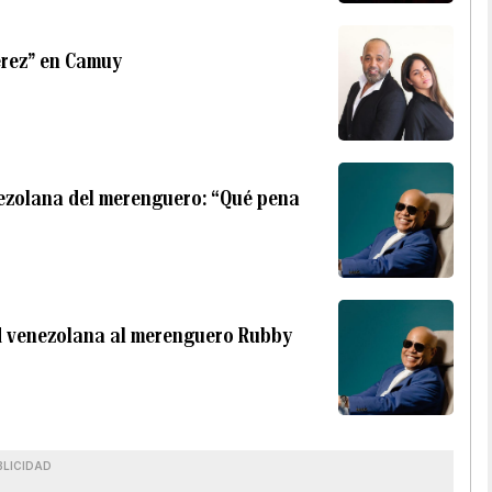
érez” en Camuy
ezolana del merenguero: “Qué pena
d venezolana al merenguero Rubby
BLICIDAD