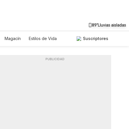
89°
Lluvias aisladas
Magacín
Estilos de Vida
Suscriptores
Tecnología
Juegos
Lotería
dos
Especiales
PUBLICIDAD