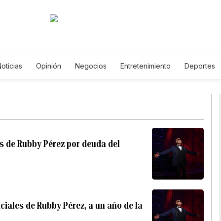
oticias
Opinión
Negocios
Entretenimiento
Deportes
dos Unidos
Ciencia y Ambiente
Gastronomía
De Viaje
s
English
Podcasts
Horóscopos
Newsletters
Feria
s de Rubby Pérez por deuda del
ciales de Rubby Pérez, a un año de la