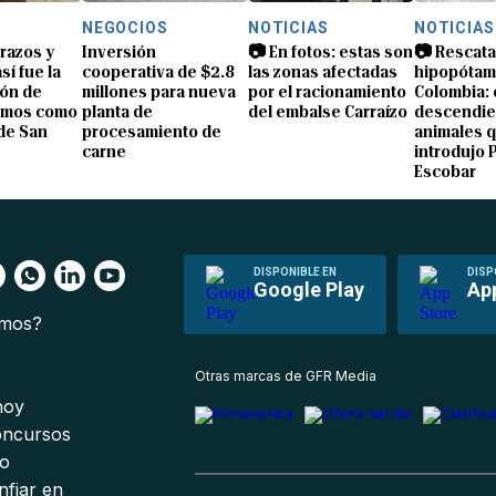
NEGOCIOS
NOTICIAS
NOTICIAS
brazos y
Inversión
📷 En fotos: estas son
📷 Rescata
sí fue la
cooperativa de $2.8
las zonas afectadas
hipopótam
ón de
millones para nueva
por el racionamiento
Colombia: 
amos como
planta de
del embalse Carraízo
descendie
de San
procesamiento de
animales 
carne
introdujo 
Escobar
DISPONIBLE EN
DISP
Google Play
Ap
omos?
s
Otras marcas de GFR Media
 hoy
oncursos
io
nfiar en