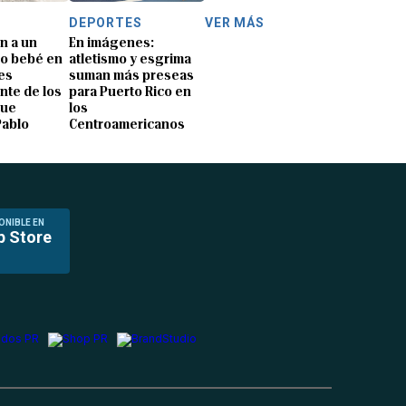
DEPORTES
VER MÁS
n a un
En imágenes:
o bebé en
atletismo y esgrima
es
suman más preseas
nte de los
para Puerto Rico en
que
los
Pablo
Centroamericanos
ONIBLE EN
p Store