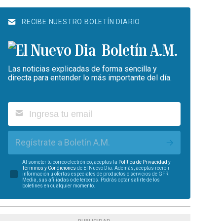
RECIBE NUESTRO BOLETÍN DIARIO
Boletín A.M.
Las noticias explicadas de forma sencilla y
directa para entender lo más importante del día.
Regístrate a Boletín A.M.
Al someter tu correo electrónico, aceptas la
Política de Privacidad
y
Términos y Condiciones
de El Nuevo Día. Además, aceptas recibir
información u ofertas especiales de productos o servicios de GFR
Media, sus afiliadas o de terceros. Podrás optar salirte de los
boletines en cualquier momento.