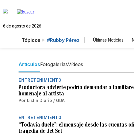
6 de agosto de 2026
Tópicos
#Rubby Pérez
Últimas Noticias
N
Mundo
Esta
Vídeos
Foto
Artículos
Fotogalerías
Vídeos
ENTRETENIMIENTO
Productora advierte podría demandar a familiare
homenaje al artista
Por
Listín Diario / GDA
ENTRETENIMIENTO
“Todavía duele”: el mensaje desde las cuentas ofi
tragedia de Jet Set