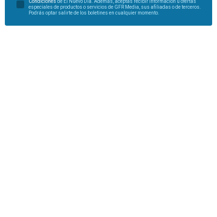
Condiciones
de El Nuevo Día. Además, aceptas recibir información u ofertas
especiales de productos o servicios de GFR Media, sus afiliadas o de terceros.
Podrás optar salirte de los boletines en cualquier momento.