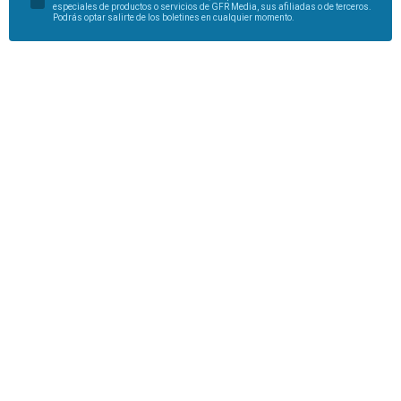
especiales de productos o servicios de GFR Media, sus afiliadas o de terceros.
Podrás optar salirte de los boletines en cualquier momento.