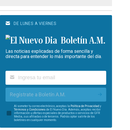
DE LUNES A VIERNES
Boletín A.M.
Las noticias explicadas de forma sencilla y
directa para entender lo más importante del día.
Regístrate a Boletín A.M.
Al someter tu correo electrónico, aceptas la
Política de Privacidad
y
Términos y Condiciones
de El Nuevo Día. Además, aceptas recibir
información u ofertas especiales de productos o servicios de GFR
Media, sus afiliadas o de terceros. Podrás optar salirte de los
boletines en cualquier momento.