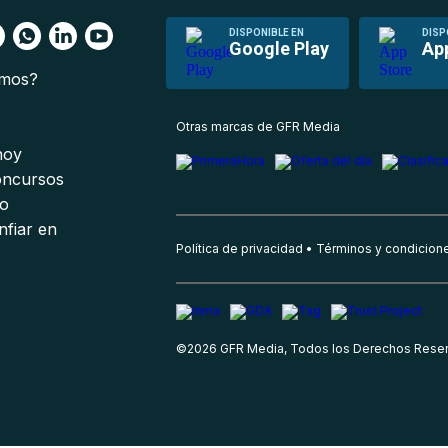
DISPONIBLE EN
DISP
Google Play
Ap
omos?
s
Otras marcas de GFR Media
 hoy
oncursos
io
nfiar en
Política de privacidad
Términos y condicion
©
2026
GFR Media, Todos los Derechos Rese