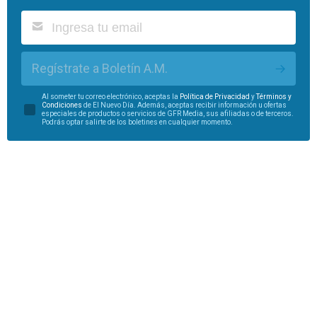
Regístrate a Boletín A.M.
Al someter tu correo electrónico, aceptas la
Política de Privacidad
y
Términos y
Condiciones
de El Nuevo Día. Además, aceptas recibir información u ofertas
especiales de productos o servicios de GFR Media, sus afiliadas o de terceros.
Podrás optar salirte de los boletines en cualquier momento.