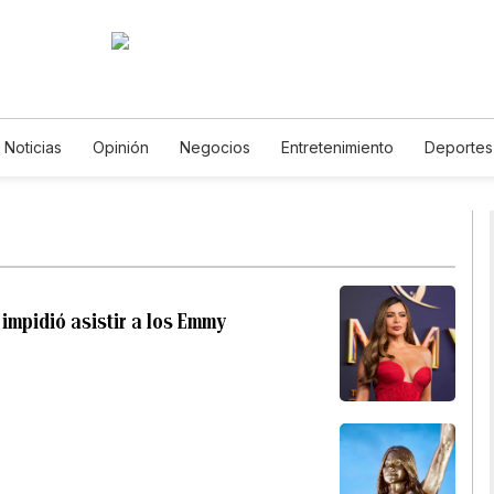
Noticias
Opinión
Negocios
Entretenimiento
Deportes
ados Unidos
Ciencia y Ambiente
Gastronomía
De Viaje
os
English
Podcasts
Horóscopos
Newsletters
Fer
 impidió asistir a los Emmy