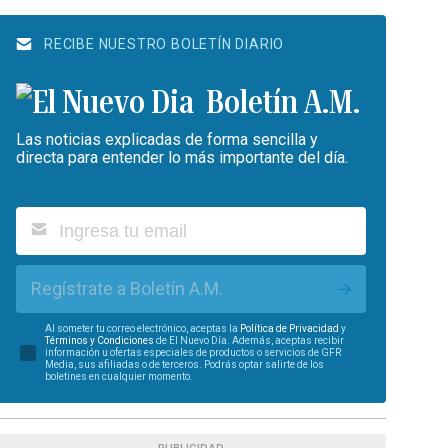
RECIBE NUESTRO BOLETÍN DIARIO
Boletín A.M.
Las noticias explicadas de forma sencilla y
directa para entender lo más importante del día.
Regístrate a Boletín A.M.
Al someter tu correo electrónico, aceptas la
Política de Privacidad
y
Términos y Condiciones
de El Nuevo Día. Además, aceptas recibir
información u ofertas especiales de productos o servicios de GFR
Media, sus afiliadas o de terceros. Podrás optar salirte de los
boletines en cualquier momento.