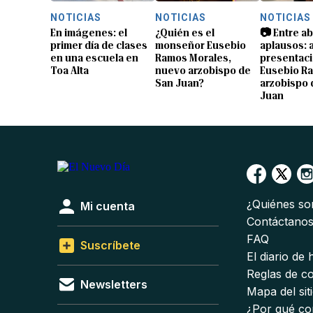
NOTICIAS
NOTICIAS
NOTICIAS
En imágenes: el
¿Quién es el
📷 Entre a
primer día de clases
monseñor Eusebio
aplausos: a
en una escuela en
Ramos Morales,
presentaci
Toa Alta
nuevo arzobispo de
Eusebio R
San Juan?
arzobispo 
Juan
¿Quiénes s
Mi cuenta
Contáctano
FAQ
Suscríbete
El diario de
Reglas de c
Newsletters
Mapa del sit
¿Por qué co