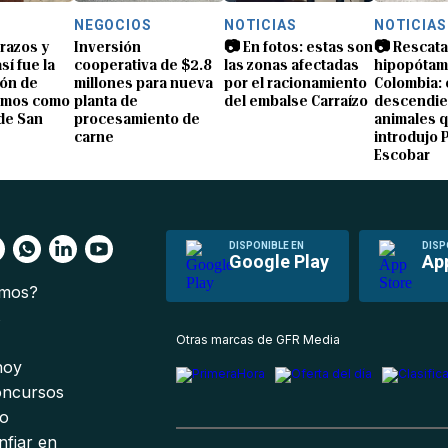
NEGOCIOS
NOTICIAS
NOTICIAS
brazos y
Inversión
📷 En fotos: estas son
📷 Rescata
sí fue la
cooperativa de $2.8
las zonas afectadas
hipopótam
ón de
millones para nueva
por el racionamiento
Colombia: 
amos como
planta de
del embalse Carraízo
descendie
de San
procesamiento de
animales 
carne
introdujo 
Escobar
DISPONIBLE EN
DISP
Google Play
Ap
omos?
s
Otras marcas de GFR Media
 hoy
oncursos
io
nfiar en