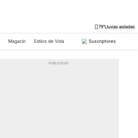
79°
Lluvias aisladas
Magacín
Estilos de Vida
Suscriptores
Tecnología
Juegos
Lotería
iados
Especiales
PUBLICIDAD