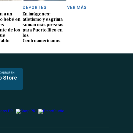
DEPORTES
VER MÁS
n a un
En imágenes:
o bebé en
atletismo y esgrima
es
suman más preseas
nte de los
para Puerto Rico en
que
los
Pablo
Centroamericanos
ONIBLE EN
p Store