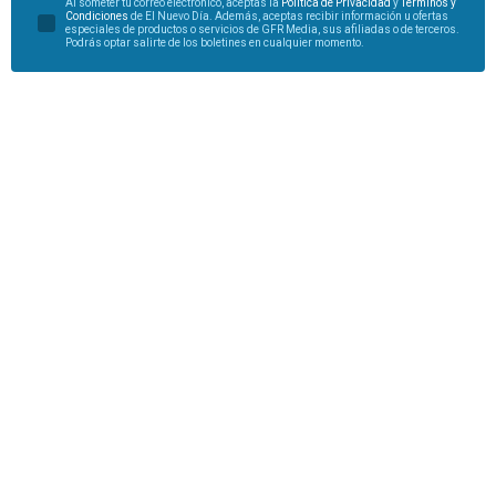
Al someter tu correo electrónico, aceptas la
Política de Privacidad
y
Términos y
Condiciones
de El Nuevo Día. Además, aceptas recibir información u ofertas
especiales de productos o servicios de GFR Media, sus afiliadas o de terceros.
Podrás optar salirte de los boletines en cualquier momento.