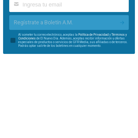
Regístrate a Boletín A.M.
Al someter tu correo electrónico, aceptas la
Política de Privacidad
y
Términos y
Condiciones
de El Nuevo Día. Además, aceptas recibir información u ofertas
especiales de productos o servicios de GFR Media, sus afiliadas o de terceros.
Podrás optar salirte de los boletines en cualquier momento.