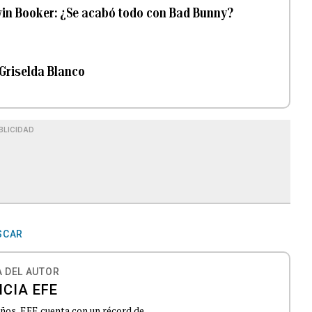
vin Booker: ¿Se acabó todo con Bad Bunny?
 Griselda Blanco
BLICIDAD
SCAR
 DEL AUTOR
CIA EFE
 años, EFE cuenta con un récord de