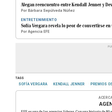
Alegan reencuentro entre Kendall Jenner y De
Por
Bárbara Sepúlveda Núñez
ENTRETENIMIENTO
Sofía Vergara revela lo peor de convertirse en
Por
Agencia EFE
PU
TAGS
SOFÍA VERGARA
KENDALL JENNER
PREMIOS O
ACERCA
AGEN
EFE es una de las agencias líderes. Con una historia de 80