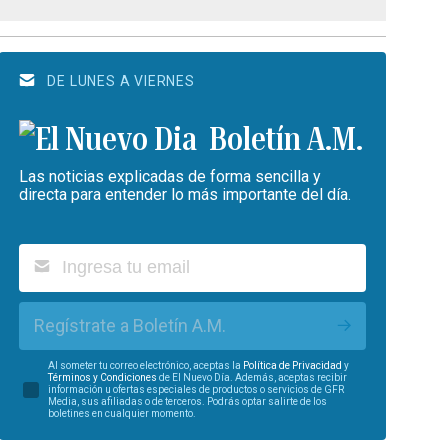
DE LUNES A VIERNES
Boletín A.M.
Las noticias explicadas de forma sencilla y
directa para entender lo más importante del día.
Regístrate a Boletín A.M.
Al someter tu correo electrónico, aceptas la
Política de Privacidad
y
Términos y Condiciones
de El Nuevo Día. Además, aceptas recibir
información u ofertas especiales de productos o servicios de GFR
Media, sus afiliadas o de terceros. Podrás optar salirte de los
boletines en cualquier momento.