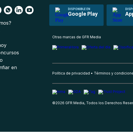
DISPONIBLE EN
DISP
Google Play
Ap
omos?
s
Otras marcas de GFR Media
 hoy
oncursos
io
nfiar en
Política de privacidad
Términos y condicion
©
2026
GFR Media, Todos los Derechos Rese