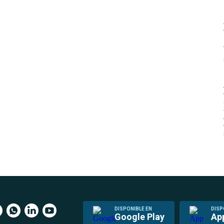
DISPONIBLE EN
DISP
Google Play
Ap