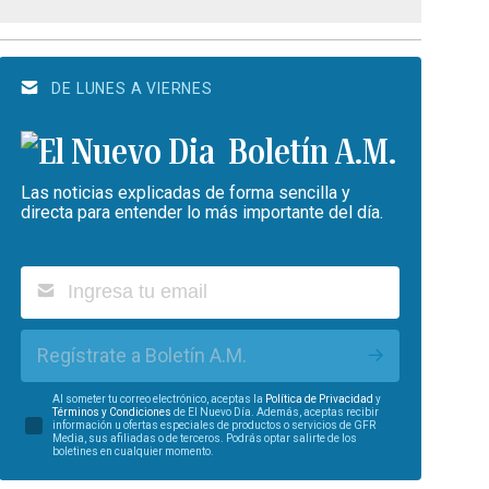
DE LUNES A VIERNES
Boletín A.M.
Las noticias explicadas de forma sencilla y
directa para entender lo más importante del día.
Regístrate a Boletín A.M.
Al someter tu correo electrónico, aceptas la
Política de Privacidad
y
Términos y Condiciones
de El Nuevo Día. Además, aceptas recibir
información u ofertas especiales de productos o servicios de GFR
Media, sus afiliadas o de terceros. Podrás optar salirte de los
boletines en cualquier momento.