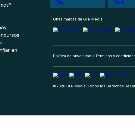
omos?
s
Otras marcas de GFR Media
 hoy
oncursos
io
nfiar en
Política de privacidad
Términos y condicion
©
2026
GFR Media, Todos los Derechos Rese