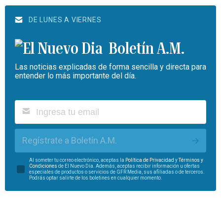
DE LUNES A VIERNES
Boletín A.M.
Las noticias explicadas de forma sencilla y directa para
entender lo más importante del día.
Regístrate a Boletín A.M.
Al someter tu correo electrónico, aceptas la
Política de Privacidad
y
Términos y
Condiciones
de El Nuevo Día. Además, aceptas recibir información u ofertas
especiales de productos o servicios de GFR Media, sus afiliadas o de terceros.
Podrás optar salirte de los boletines en cualquier momento.