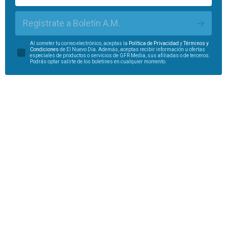
Regístrate a Boletín A.M.
Al someter tu correo electrónico, aceptas la
Política de Privacidad
y
Términos y
Condiciones
de El Nuevo Día. Además, aceptas recibir información u ofertas
especiales de productos o servicios de GFR Media, sus afiliadas o de terceros.
Podrás optar salirte de los boletines en cualquier momento.