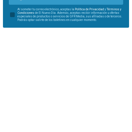
Al someter tu correo electrónico, aceptas la
Política de Privacidad
y
Términos y
Condiciones
de El Nuevo Día. Además, aceptas recibir información u ofertas
especiales de productos o servicios de GFR Media, sus afiliadas o de terceros.
Podrás optar salirte de los boletines en cualquier momento.