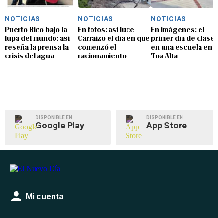
NOTICIAS
NOTICIAS
NOTICIAS
Puerto Rico bajo la
En fotos: así luce
En imágenes: el
lupa del mundo: así
Carraízo el día en que
primer día de clase
reseña la prensa la
comenzó el
en una escuela en
crisis del agua
racionamiento
Toa Alta
DISPONIBLE EN
DISPONIBLE EN
Google Play
App Store
Mi cuenta