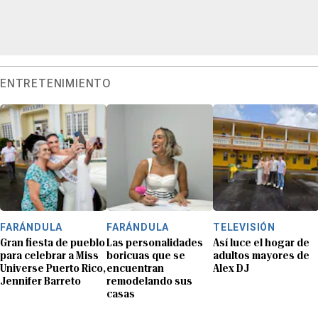
ENTRETENIMIENTO
FARÁNDULA
FARÁNDULA
TELEVISIÓN
Gran fiesta de pueblo
Las personalidades
Así luce el hogar de
para celebrar a Miss
boricuas que se
adultos mayores de
Universe Puerto Rico,
encuentran
Alex DJ
Jennifer Barreto
remodelando sus
casas