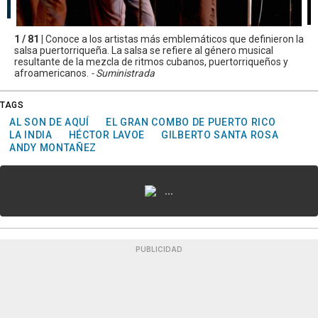
1 / 81 |
Conoce a los artistas más emblemáticos que definieron la
salsa puertorriqueña. La salsa se refiere al género musical
resultante de la mezcla de ritmos cubanos, puertorriqueños y
afroamericanos.
- Suministrada
TAGS
AL SON DE AQUÍ
EL GRAN COMBO DE PUERTO RICO
LA INDIA
HÉCTOR LAVOE
GILBERTO SANTA ROSA
ANDY MONTAÑEZ
...
PUBLICIDAD