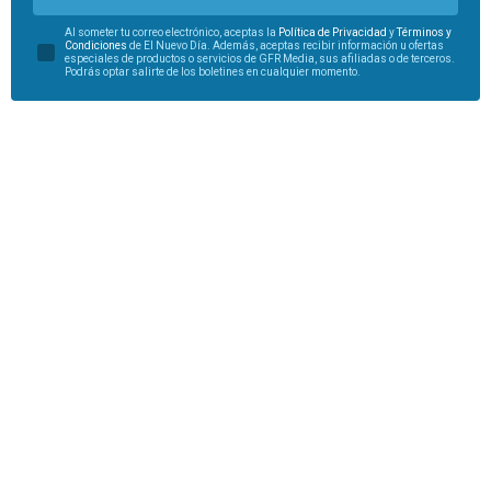
Al someter tu correo electrónico, aceptas la
Política de Privacidad
y
Términos y
Condiciones
de El Nuevo Día. Además, aceptas recibir información u ofertas
especiales de productos o servicios de GFR Media, sus afiliadas o de terceros.
Podrás optar salirte de los boletines en cualquier momento.