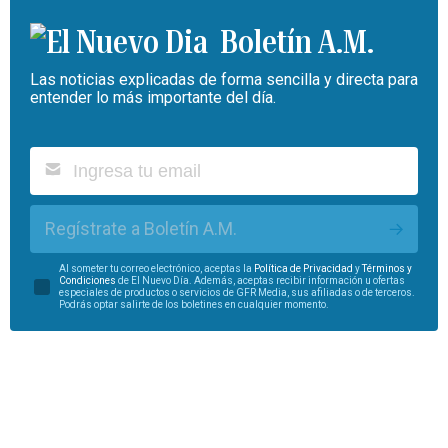
Boletín A.M.
Las noticias explicadas de forma sencilla y directa para
entender lo más importante del día.
Regístrate a Boletín A.M.
Al someter tu correo electrónico, aceptas la
Política de Privacidad
y
Términos y
Condiciones
de El Nuevo Día. Además, aceptas recibir información u ofertas
especiales de productos o servicios de GFR Media, sus afiliadas o de terceros.
Podrás optar salirte de los boletines en cualquier momento.