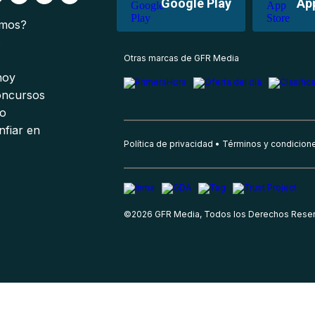
Google Play
Ap
omos?
s
Otras marcas de GFR Media
 hoy
oncursos
io
nfiar en
Política de privacidad
Términos y condicion
©
2026
GFR Media, Todos los Derechos Rese